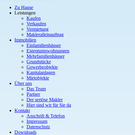
Zu Hause
Leistungen
Kaufen
Verkaufen
Vermietung
Makleralleinauftrag
Immobilien
Einfamilienhäuser
Eigentumswohnungen
Mehrfamilienhäuser
Grundstücke
Gewerbeobjekte
Kapitalanlagen
Mietobjekte
Über uns
Das Team
Partner
Der seriöse Makler
Hier sind wir für Sie da
Kontakt
Anschrift & Telefon
Impressum
Datenschutz
Downloads