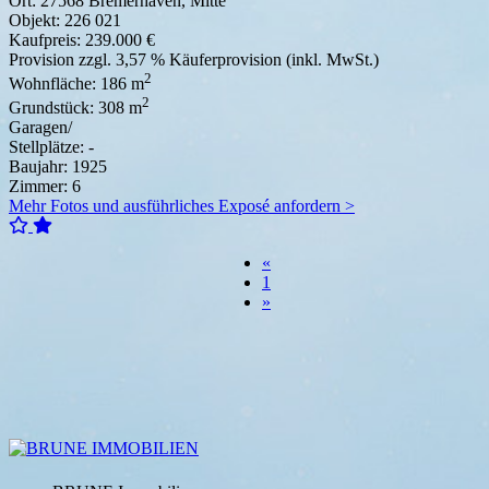
Ort:
27568 Bremerhaven, Mitte
Objekt:
226 021
Kaufpreis:
239.000 €
Provision
zzgl. 3,57 % Käuferprovision (inkl. MwSt.)
2
Wohnfläche:
186 m
2
Grundstück:
308 m
Garagen/
Stellplätze:
-
Baujahr:
1925
Zimmer:
6
Mehr Fotos und ausführliches Exposé anfordern >
«
1
»