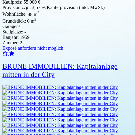
Kaufpreis:
55.000 €
Provision
zzgl. 3,57 % Käuferprovision (inkl. MwSt.)
2
Wohnfläche:
48 m
2
Grundstück:
0 m
Garagen/
Stellplätze:
-
Baujahr:
1959
Zimmer:
2
Exposé anfordern nicht möglich
BRUNE IMMOBILIEN: Kapitalanlage
mitten in der City