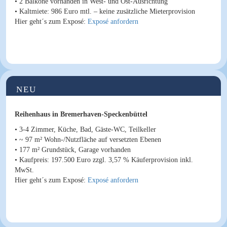
• 2 Balkone vorhanden in West- und Ost-Ausrichtung
•
Kaltmiete
: 986 Euro mtl. – keine zusätzliche Mieterprovision
Hier geht´s zum Exposé:
Exposé anfordern
NEU
Reihenhaus in Bremerhaven-Speckenbüttel
• 3-4 Zimmer, Küche, Bad, Gäste-WC, Teilkeller
• ~ 97 m² Wohn-/Nutzfläche auf versetzten Ebenen
• 177 m² Grundstück, Garage vorhanden
•
Kaufpreis
: 197.500 Euro
zzgl. 3,57 % Käuferprovision inkl.
MwSt.
Hier geht´s zum Exposé:
Exposé anfordern