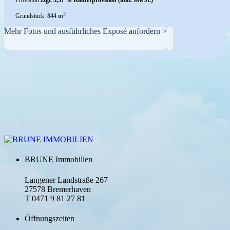
Provision
zzgl. 3,57 % Käuferprovision (inkl. MwSt.)
2
Grundstück:
844 m
Mehr Fotos und ausführliches Exposé anfordern >
BRUNE Immobilien
Langener Landstraße 267
27578 Bremerhaven
T 0471 9 81 27 81
Öffnungszeiten