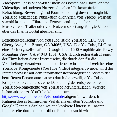
Videoportal, dass Video-Publishern das kostenlose Einstellen von
Videoclips und anderen Nutzern die ebenfalls kostenfreie
Betrachtung, Bewertung und Kommentierung dieser ermöglicht.
YouTube gestattet die Publikation aller Arten von Videos, weshalb
sowohl komplette Film- und Fernsehsendungen, aber auch
Musikvideos, Trailer oder von Nutzern selbst angefertigte Videos
über das Internetportal abrufbar sind.
Betreibergesellschaft von YouTube ist die YouTube, LLC, 901
Cherry Ave., San Bruno, CA 94066, USA. Die YouTube, LLC ist
eine Tochtergesellschaft der Google Inc., 1600 Amphitheatre Pkwy,
Mountain View, CA 94043-1351, USA. Durch jeden Aufruf einer
der Einzelseiten dieser Internetseite, die durch den für die
Verarbeitung Verantwortlichen betrieben wird und auf welcher eine
YouTube-Komponente (YouTube-Video) integriert wurde, wird der
Internetbrowser auf dem informationstechnologischen System der
betroffenen Person automatisch durch die jeweilige YouTube-
Komponente veranlasst, eine Darstellung der entsprechenden
YouTube-Komponente von YouTube herunterzuladen. Weitere
Informationen zu YouTube können unter
https://www.youtube.com/yt/about/de/
abgerufen werden. Im
Rahmen dieses technischen Verfahrens erhalten YouTube und
Google Kenntnis darüber, welche konkrete Unterseite unserer
Internetseite durch die betroffene Person besucht wird.