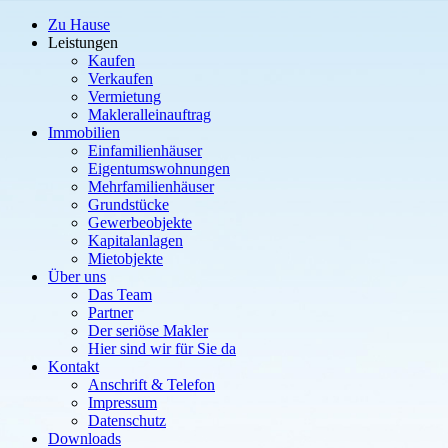
Zu Hause
Leistungen
Kaufen
Verkaufen
Vermietung
Makleralleinauftrag
Immobilien
Einfamilienhäuser
Eigentumswohnungen
Mehrfamilienhäuser
Grundstücke
Gewerbeobjekte
Kapitalanlagen
Mietobjekte
Über uns
Das Team
Partner
Der seriöse Makler
Hier sind wir für Sie da
Kontakt
Anschrift & Telefon
Impressum
Datenschutz
Downloads