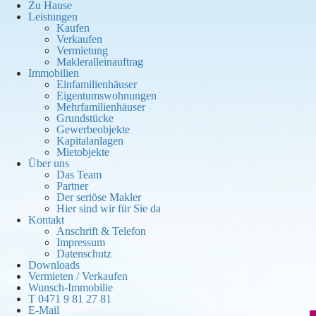
Zu Hause
Leistungen
Kaufen
Verkaufen
Vermietung
Makleralleinauftrag
Immobilien
Einfamilienhäuser
Eigentumswohnungen
Mehrfamilienhäuser
Grundstücke
Gewerbeobjekte
Kapitalanlagen
Mietobjekte
Über uns
Das Team
Partner
Der seriöse Makler
Hier sind wir für Sie da
Kontakt
Anschrift & Telefon
Impressum
Datenschutz
Downloads
Vermieten / Verkaufen
Wunsch-Immobilie
T 0471 9 81 27 81
E-Mail