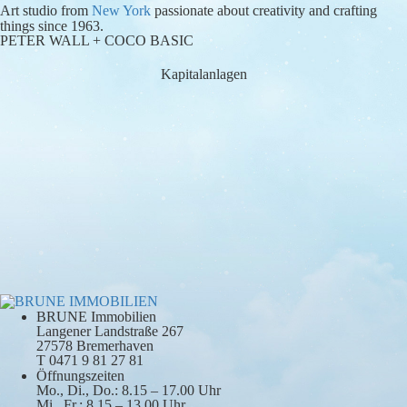
Art studio from
New York
passionate about creativity and crafting
things since 1963.
PETER WALL + COCO BASIC
Kapitalanlagen
BRUNE Immobilien
Langener Landstraße 267
27578 Bremerhaven
T 0471 9 81 27 81
Öffnungszeiten
Mo., Di., Do.: 8.15 – 17.00 Uhr
Mi., Fr.: 8.15 – 13.00 Uhr