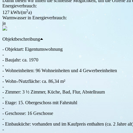
Damit bieten wir Ihnen die schnellste Möglichkeit, um die Offerte zu 
Energieverbrauch:
2
127 kWh/(m
a)
Warmwasser in Energieverbrauch:
ja
Objektbeschreibung
- Objektart: Eigentumswohnung
-
- Baujahr: ca. 1970
-
- Wohneinheiten: 96 Wohneinheiten und 4 Gewerbeeinheiten
-
- Wohn-/Nutzfläche: ca. 86,34 m²
-
- Zimmer: 3 ½ Zimmer, Küche, Bad, Flur, Abstellraum
-
- Etage: 15. Obergeschoss mit Fahrstuhl
-
- Geschosse: 16 Geschosse
-
- Einbauküche: vorhanden und im Kaufpreis enthalten (ca. 2 Jahre al
-