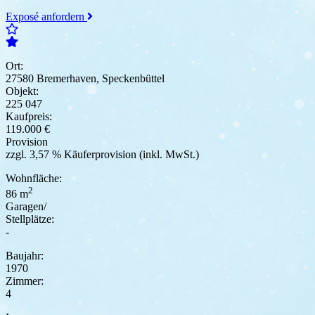
Exposé anfordern
Ort:
27580 Bremerhaven, Speckenbüttel
Objekt:
225 047
Kaufpreis:
119.000 €
Provision
zzgl. 3,57 % Käuferprovision (inkl. MwSt.)
Wohnfläche:
2
86 m
Garagen/
Stellplätze:
-
Baujahr:
1970
Zimmer:
4