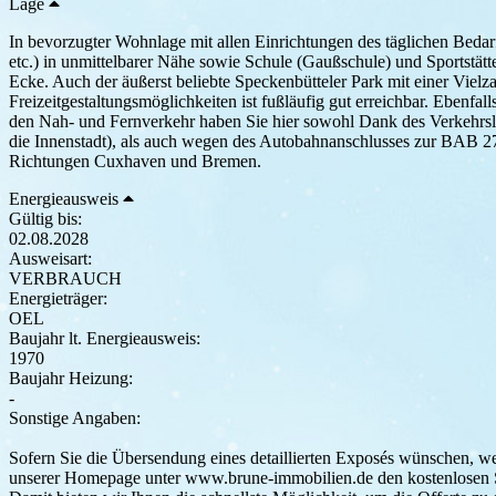
Lage
In bevorzugter Wohnlage mit allen Einrichtungen des täglichen Beda
etc.) in unmittelbarer Nähe sowie Schule (Gaußschule) und Sportstät
Ecke. Auch der äußerst beliebte Speckenbütteler Park mit einer Vielz
Freizeitgestaltungsmöglichkeiten ist fußläufig gut erreichbar. Ebenfa
den Nah- und Fernverkehr haben Sie hier sowohl Dank des Verkehrsl
die Innenstadt), als auch wegen des Autobahnanschlusses zur BAB 
Richtungen Cuxhaven und Bremen.
Energieausweis
Gültig bis:
02.08.2028
Ausweisart:
VERBRAUCH
Energieträger:
OEL
Baujahr lt. Energieausweis:
1970
Baujahr Heizung:
-
Sonstige Angaben:
Sofern Sie die Übersendung eines detaillierten Exposés wünschen, wei
unserer Homepage unter www.brune-immobilien.de den kostenlosen S