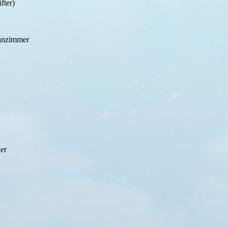
fter)
ohnzimmer
er