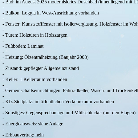
- Bad: im August 2025 modernisiertes Duschbad (innenliegend mit Lü
-
- Balkon: Loggia in West-Ausrichtung vorhanden
-
- Fenster: Kunststofffenster mit Isolierverglasung, Holzfenster im W
-
- Türen: Holztüren in Holzzargen
-
- Fußböden: Laminat
-
- Heizung: Ölzentralheizung (Baujahr 2008)
-
- Zustand: gepflegter Allgemeinzustand
-
- Keller: 1 Kellerraum vorhanden
-
- Gemeinschaftseinrichtungen: Fahrradkeller, Wasch- und Trockenkell
-
- Kfz-Stellplatz: im öffentlichen Verkehrsraum vorhanden
-
- Sonstiges: Gegensprechanlage und Müllschlucker (auf den Etagen)
-
- Energieausweis: siehe Anlage
-
- Erbbauvertrag: nein