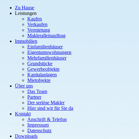
Zu Hause
Leistungen
Kaufen
Verkaufen
Vermietung
Makleralleinauftrag
Immobilien
Einfamilienhäuser
Eigentumswohnungen
Mehrfamilienhäuser
Grundstücke
Gewerbeobjekte
Kapitalanlagen
Mietobjekte
Über uns
Das Team
Partner
Der seriöse Makler
Hier sind wir für Sie da
Kontakt
Anschrift & Telefon
Impressum
Datenschutz
Downloads