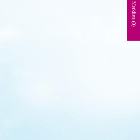
Merkliste (
0
)