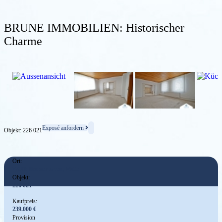
BRUNE IMMOBILIEN: Historischer
Charme
Exposé anfordern
Objekt: 226 021
Ort:
27568 Bremerhaven, Mitte
Objekt:
226 021
Kaufpreis:
239.000 €
Provision