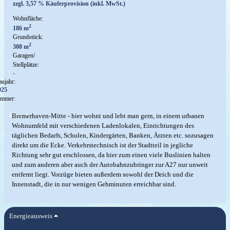
zzgl. 3,57 % Käuferprovision (inkl. MwSt.)
Wohnfläche:
2
186 m
Grundstück:
2
308 m
Garagen/
Stellplätze:
-
ujahr:
925
immer:
Lage
Bremerhaven-Mitte - hier wohnt und lebt man gern, in einem urbanen
Wohnumfeld mit verschiedenen Ladenlokalen, Einrichtungen des
täglichen Bedarfs, Schulen, Kindergärten, Banken, Ärzten etc. sozusagen
direkt um die Ecke. Verkehrstechnisch ist der Stadtteil in jegliche
Richtung sehr gut erschlossen, da hier zum einen viele Buslinien halten
und zum anderen aber auch der Autobahnzubringer zur A27 nur unweit
entfernt liegt. Vorzüge bieten außerdem sowohl der Deich und die
Innenstadt, die in nur wenigen Gehminuten erreichbar sind.
Energieausweis