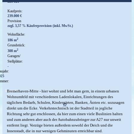
226 021
Kaufpreis:
239.000 €
Provision
zzgl. 3,57 % Käuferprovision (inkl. MwSt.)
Wohnfläche:
2
186 m
Grundstück:
2
308 m
Garagen/
Stellplätze:
-
ujahr:
925
immer:
Lage
Bremerhaven-Mitte - hier wohnt und lebt man gern, in einem urbanen
Wohnumfeld mit verschiedenen Ladenlokalen, Einrichtungen des
täglichen Bedarfs, Schulen, Kindergärten, Banken, Ärzten etc. sozusagen
direkt um die Ecke. Verkehrstechnisch ist der Stadtteil in jegliche
Richtung sehr gut erschlossen, da hier zum einen viele Buslinien halten
und zum anderen aber auch der Autobahnzubringer zur A27 nur unweit
entfernt liegt. Vorzüge bieten außerdem sowohl der Deich und die
Innenstadt, die in nur wenigen Gehminuten erreichbar sind.