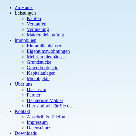
Zu Hause
Leistungen
Kaufen
Verkaufen
Vermietung
Makleralleinauftrag
Immobilien
Einfamilienhäuser
Eigentumswohnungen
Mehrfamilienhäuser
Grundstücke
Gewerbeobjekte
Kapitalanlagen
Mietobjekte
Über uns
Das Team
Partner
Der seriöse Makler
Hier sind wir für Sie da
Kontakt
Anschrift & Telefon
Impressum
Datenschutz
Downloads