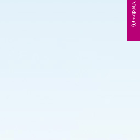
Merkliste (
0
)