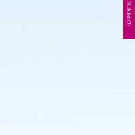
Merkliste (
0
)